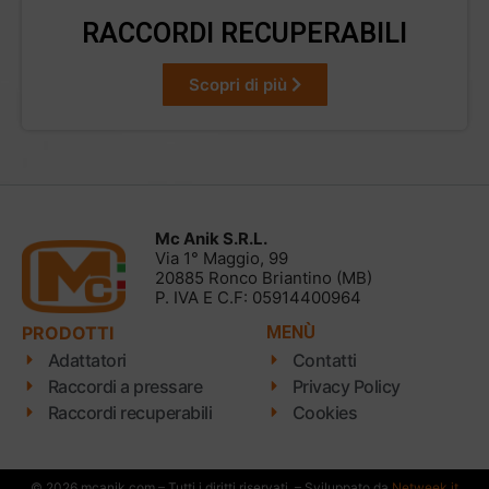
RACCORDI RECUPERABILI
Scopri di più
Mc Anik S.R.L.
Via 1° Maggio, 99
20885 Ronco Briantino (MB)
P. IVA E C.F: 05914400964
PRODOTTI
MENÙ
Adattatori
Contatti
Raccordi a pressare
Privacy Policy
Raccordi recuperabili
Cookies
© 2026 mcanik.com – Tutti i diritti riservati. – Sviluppato da
Netweek.it