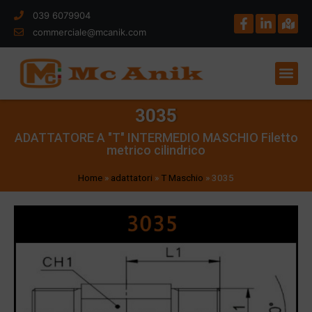
039 6079904
commerciale@mcanik.com
3035
ADATTATORE A "T" INTERMEDIO MASCHIO Filetto
metrico cilindrico
Home
»
adattatori
»
T Maschio
»
3035