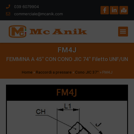
039 6079904
commerciale@mcanik.com
FM4J
FEMMINA A 45° CON CONO JIC 74° Filetto UNF/UN
Home
»
Raccordi a pressare
»
Cono JIC 37°
»
FM4J