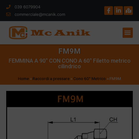
039 6079904
commerciale@mcanik.com
FM9M
FEMMINA A 90° CON CONO A 60° Filetto metrico
cilindrico
Home
»
Raccordi a pressare
»
Cono 60° Metrico
»
FM9M