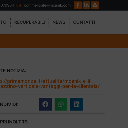
6079904
commerciale@mcanik.com
ATO
RECUPERABILI
NEWS
CONTATTI
TE NOTIZIA:
s://primamonza.it/attualita/mcanik-e-il-
zzino-verticale-vantaggi-per-la-clientela/
NDIVIDI:
PRI INOLTRE: