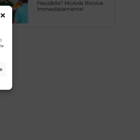
Flessibile? McAnik Risolve
Immediatamente!
ID
nte
ze