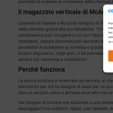
permette di evadere le commesse della clientela i
Il magazzino verticale di McAni
L’azienda di Daniele e Riccardo Molgora in 15 anni
Per
mem
della clientela grazie alla sua flessibilità. “Chi ha
tec
oleodinamica può rivolgersi a noi con fiducia – spie
uni
(standard), oppure personalizzati secondo le pro
su 
possibilità di soddisfare la richiesta e grazie al 
Questo dispositivo, negli anni, ci ha permesso di f
sempre più numerosa e soddisfatta”.
Perché funziona
La nostra struttura è incentrata sul servizio al cli
riferimento per chi ha bisogno di aiuto per un pr
dare un servizio unico e arrivare dove altri non ar
Hai bisogno di trovare una soluzione a una probl
destreggiarti tra collettori, Nippli, tubi flessibili,