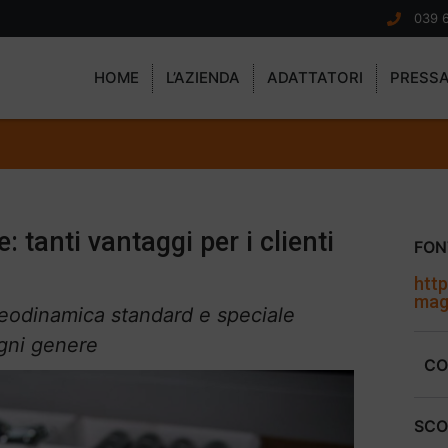
039 
HOME
L’AZIENDA
ADATTATORI
PRESS
 tanti vantaggi per i clienti
FON
http
maga
oleodinamica standard e speciale
ogni genere
CO
SCO