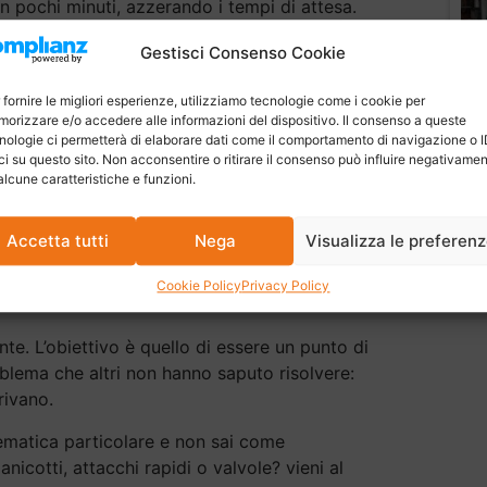
n pochi minuti, azzerando i tempi di attesa.
k: scommessa vinta
Gestisci Consenso Cookie
 di attività ha saputo conquistare la fiducia
 fornire le migliori esperienze, utilizziamo tecnologie come i cookie per
orizzare e/o accedere alle informazioni del dispositivo. Il consenso a queste
 l’esigenza di acquistare raccorderia
nologie ci permetterà di elaborare dati come il comportamento di navigazione o 
gano i titolari –. Che si tratti di pezzi pronti
ci su questo sito. Non acconsentire o ritirare il consenso può influire negativame
prie esigenze (speciali), abbiamo sempre la
alcune caratteristiche e funzioni.
magazzino verticale averla pronta al bisogno.
are la differenza, fidelizzando una clientela
Accetta tutti
Nega
Visualizza le preferen
Cookie Policy
Privacy Policy
ente. L’obiettivo è quello di essere un punto di
oblema che altri non hanno saputo risolvere:
rivano.
ematica particolare e non sai come
 manicotti, attacchi rapidi o valvole? vieni al