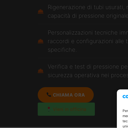
Rigenerazione di tubi usurati, r
capacità di pressione originale
Personalizzazioni tecniche im
raccordi e configurazioni alle
specifiche.
Verifica e test di pressione p
sicurezza operativa nei proces
CHIAMA ORA
Vieni in officina
Per
mem
tec
uni