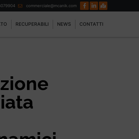
6079904
commerciale@mcanik.com
ATO
RECUPERABILI
NEWS
CONTATTI
uzione
iata