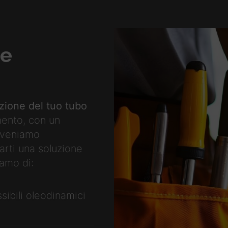
ne
uzione del tuo tubo
ento, con un
erveniamo
arti una soluzione
amo di:
ssibili oleodinamici