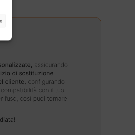
ze
sonalizzate,
assicurando
izio di sostituzione
l cliente,
configurando
compatibilità con il tuo
 l’uso, così puoi tornare
diata!