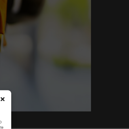
ID
nte