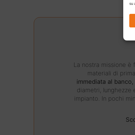
su 
La nostra missione è 
materiali di prim
immediata al banco, 
diametri, lunghezze e
impianto. In pochi min
Sco