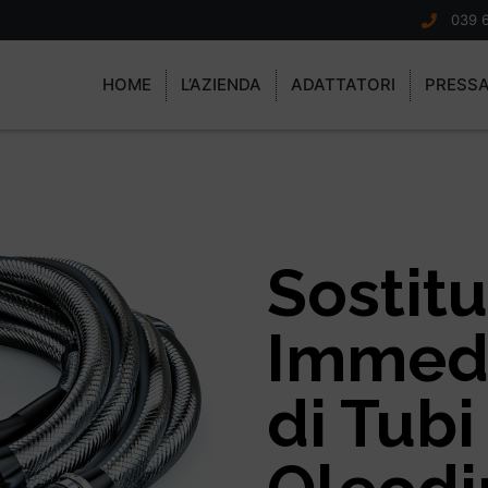
039 
HOME
L’AZIENDA
ADATTATORI
PRESS
Sostit
Immed
di Tubi