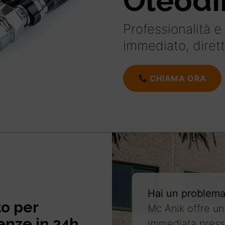
Oleodi
Professionalità e
immediato, diret
CHIAMA ORA
Hai un problema
to per
Mc Anik offre un
enze in 24h
immediata press