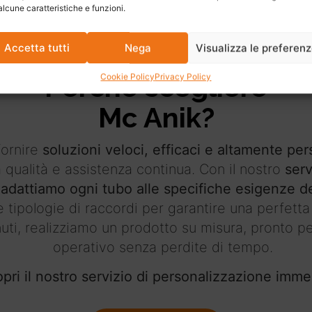
alcune caratteristiche e funzioni.
Accetta tutti
Nega
Visualizza le preferen
Perché scegliere
Cookie Policy
Privacy Policy
Mc Anik?
fornire
soluzioni veloci, efficaci e altamente per
a qualità e assistenza continua. Con il nostro
serv
adattiamo ogni tubo alle specifiche esigenze de
 tipologie di raccordi per garantire una perfetta 
uti, realizziamo un prodotto su misura, pronto per
operativo senza perdite di tempo.
pri il nostro servizio di personalizzazione imme