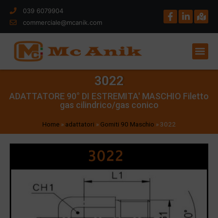
039 6079904
commerciale@mcanik.com
3022
ADATTATORE 90° DI ESTREMITA' MASCHIO Filetto
gas cilindrico/gas conico
Home
»
adattatori
»
Gomiti 90 Maschio
»
3022