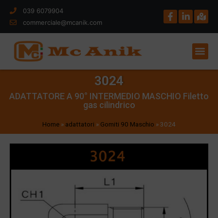
039 6079904
commerciale@mcanik.com
3024
ADATTATORE A 90° INTERMEDIO MASCHIO Filetto
gas cilindrico
Home
»
adattatori
»
Gomiti 90 Maschio
»
3024