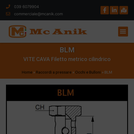
039 6079904
commerciale@mcanik.com
BLM
VITE CAVA Filetto metrico cilindrico
Home
»
Raccordi a pressare
»
Occhi e Bulloni
»
BLM