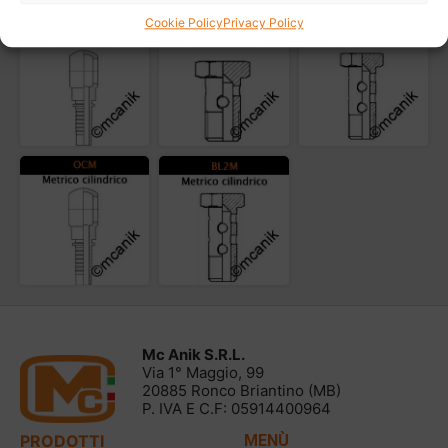
Cookie Policy
Privacy Policy
Mc Anik S.R.L.
Via 1° Maggio, 99
20885 Ronco Briantino (MB)
P. IVA E C.F: 05914400964
PRODOTTI
MENÙ