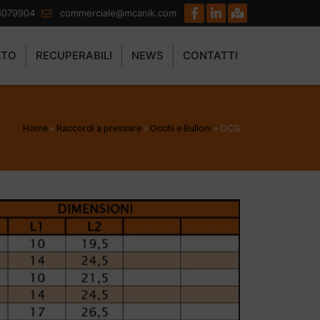
6079904
commerciale@mcanik.com
ATO
RECUPERABILI
NEWS
CONTATTI
Home
»
Raccordi a pressare
»
Occhi e Bulloni
»
OCG