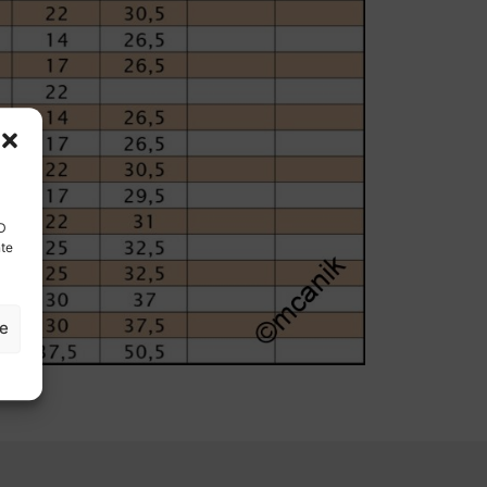
ID
nte
ze