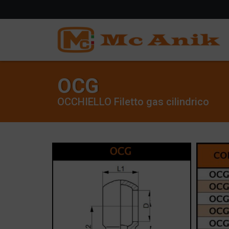
OCG
OCCHIELLO Filetto gas cilindrico