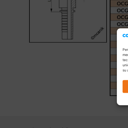
Per
mem
tec
uni
su 