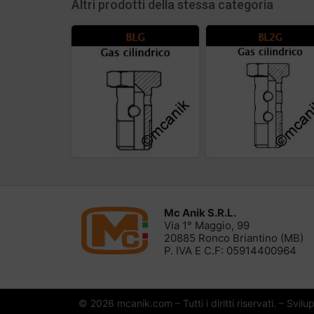
Altri prodotti della stessa categoria
Mc Anik S.R.L.
Via 1° Maggio, 99
20885 Ronco Briantino (MB)
P. IVA E C.F: 05914400964
© 2026 mcanik.com – Tutti i diritti riservati. – Svil