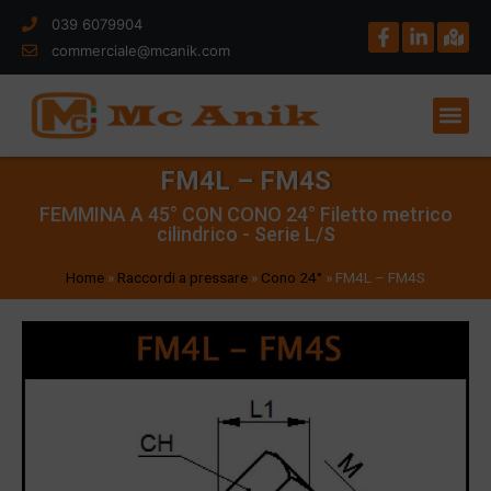
039 6079904
commerciale@mcanik.com
FM4L – FM4S
FEMMINA A 45° CON CONO 24° Filetto metrico
cilindrico - Serie L/S
Home
»
Raccordi a pressare
»
Cono 24°
»
FM4L – FM4S