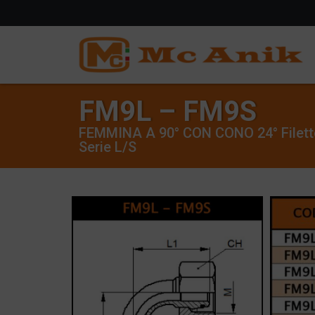
FM9L – FM9S
FEMMINA A 90° CON CONO 24° Filetto 
Serie L/S