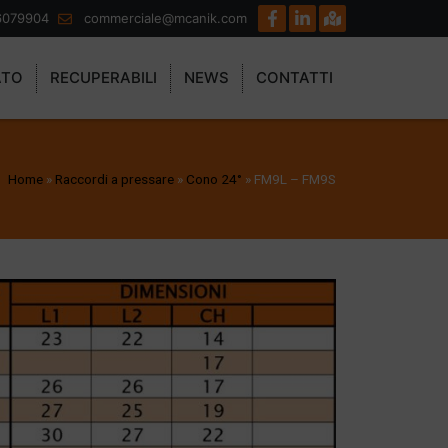
6079904
commerciale@mcanik.com
ATO
RECUPERABILI
NEWS
CONTATTI
Home
»
Raccordi a pressare
»
Cono 24°
»
FM9L – FM9S