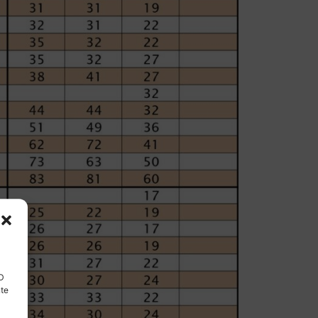
ID
nte