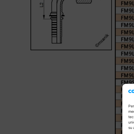
Per
mem
tec
uni
su 