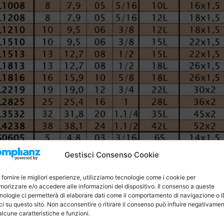
Gestisci Consenso Cookie
 fornire le migliori esperienze, utilizziamo tecnologie come i cookie per
orizzare e/o accedere alle informazioni del dispositivo. Il consenso a queste
nologie ci permetterà di elaborare dati come il comportamento di navigazione o 
ci su questo sito. Non acconsentire o ritirare il consenso può influire negativame
alcune caratteristiche e funzioni.