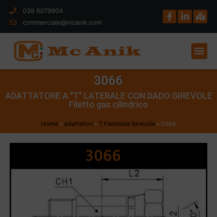
039 6079904
commerciale@mcanik.com
3066
ADATTATORE A "T" LATERALE CON DADO GIREVOLE
Filetto gas cilindrico
Home
»
adattatori
»
T Femmina Girevole
»
3066