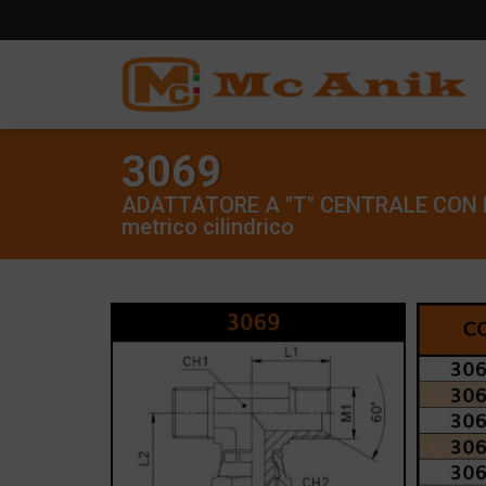
3069
ADATTATORE A "T" CENTRALE CON D
metrico cilindrico