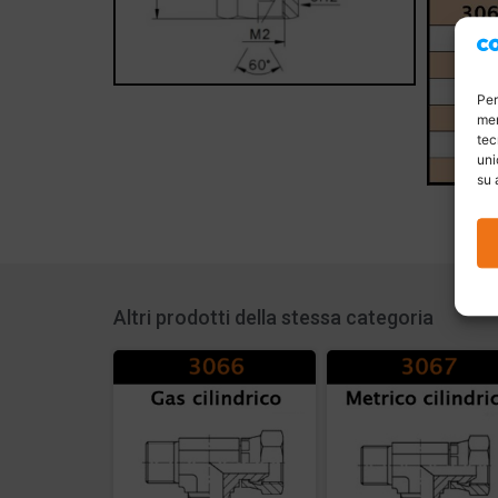
Per
mem
tec
uni
su 
Altri prodotti della stessa categoria