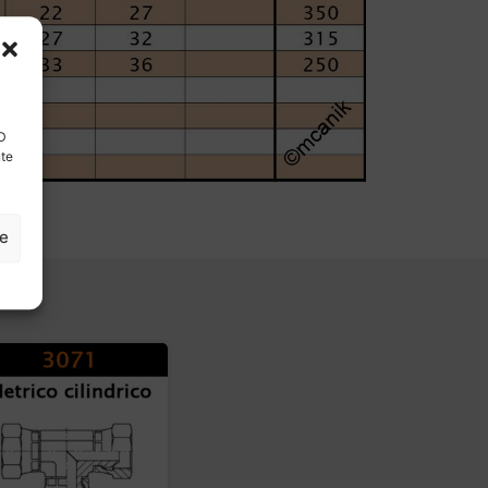
ID
nte
ze