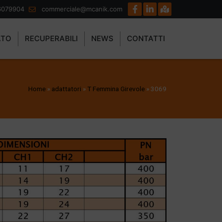
6079904
commerciale@mcanik.com
ATO
RECUPERABILI
NEWS
CONTATTI
Home
»
adattatori
»
T Femmina Girevole
»
3069