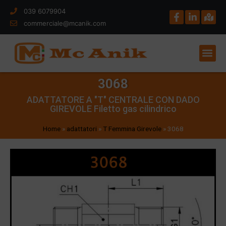
039 6079904
commerciale@mcanik.com
3068
ADATTATORE A "T" CENTRALE CON DADO
GIREVOLE Filetto gas cilindrico
Home
»
adattatori
»
T Femmina Girevole
»
3068