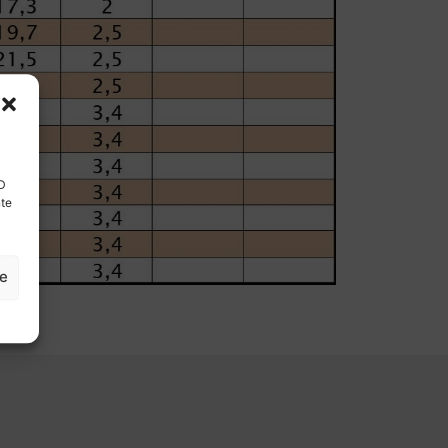
ID
nte
ze