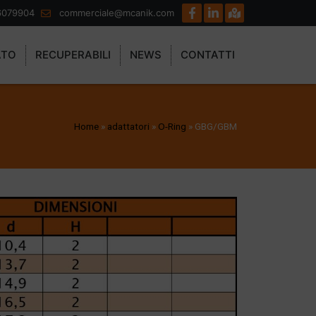
6079904
commerciale@mcanik.com
ATO
RECUPERABILI
NEWS
CONTATTI
Home
»
adattatori
»
O-Ring
»
GBG/GBM