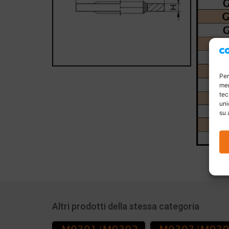
Per
mem
tec
uni
su 
Altri prodotti della stessa categoria