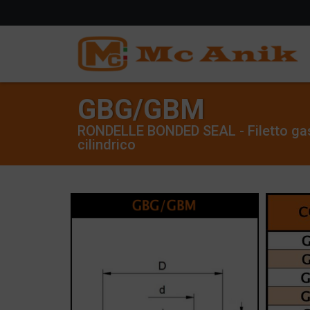
GBG/GBM
RONDELLE BONDED SEAL - Filetto gas
cilindrico