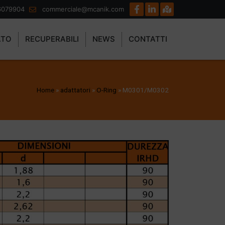
6079904
commerciale@mcanik.com
ATO
RECUPERABILI
NEWS
CONTATTI
Home
»
adattatori
»
O-Ring
»
M0301/M0302