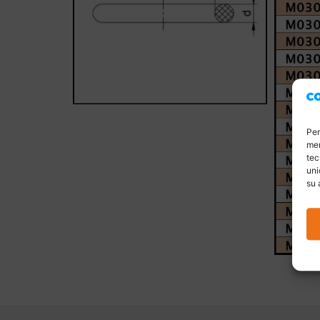
Per
mem
tec
uni
su 