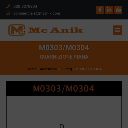
039 6079904
commerciale@mcanik.com
M0303/M0304
GUARNIZIONE PIANA
Home
»
adattatori
»
O-Ring
»
M0303/M0304