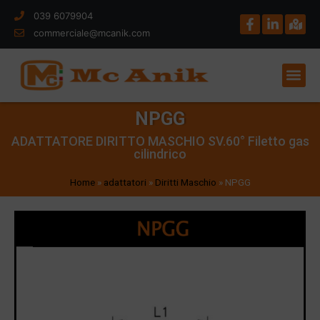
039 6079904
commerciale@mcanik.com
NPGG
ADATTATORE DIRITTO MASCHIO SV.60° Filetto gas
cilindrico
Home
»
adattatori
»
Diritti Maschio
»
NPGG