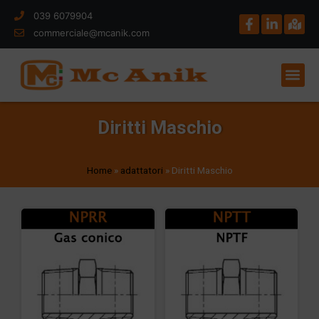
039 6079904
commerciale@mcanik.com
Diritti Maschio
Home
»
adattatori
»
Diritti Maschio