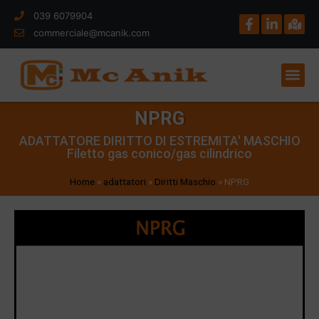
039 6079904
commerciale@mcanik.com
NPRG
ADATTATORE DIRITTO DI ESTREMITA' MASCHIO
Filetto gas conico/gas cilindrico
Home
»
adattatori
»
Diritti Maschio
»
NPRG