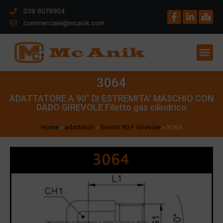
039 6079904
commerciale@mcanik.com
3064
ADATTATORE A 90° DI ESTREMITA' MASCHIO CON
DADO GIREVOLE Filetto gas cilindrico
Home
»
adattatori
»
Gomiti 90 F Girevole
»
3064