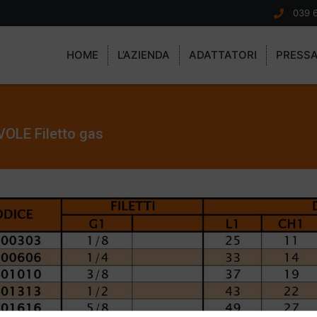
039 
HOME
L’AZIENDA
ADATTATORI
PRESS
LE Filetto gas