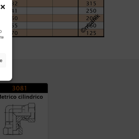
ID
nte
ze