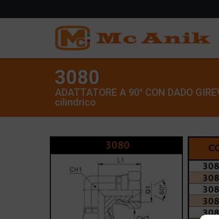
3080
ADATTATORE A 90° CON DADO GIREVO
cilindrico