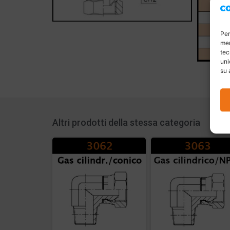
Per
mem
tec
uni
su 
Altri prodotti della stessa categoria