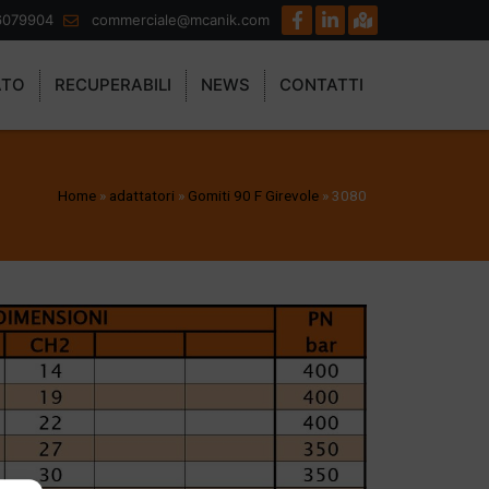
6079904
commerciale@mcanik.com
ATO
RECUPERABILI
NEWS
CONTATTI
Home
»
adattatori
»
Gomiti 90 F Girevole
»
3080