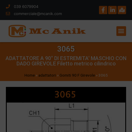
039 6079904
commerciale@mcanik.com
3065
ADATTATORE A 90° DI ESTREMITA' MASCHIO CON
DADO GIREVOLE Filetto metrico cilindrico
Home
»
adattatori
»
Gomiti 90 F Girevole
»
3065