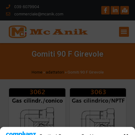
039 6079904
commerciale@mcanik.com
Gomiti 90 F Girevole
Home
»
adattatori
»
Gomiti 90 F Girevole