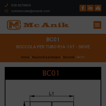
039 6079904
commerciale@mcanik.com
BC01
BOCCOLA PER TUBO R1A-1ST - SKIVE
Home
»
Raccordi a pressare
»
Boccole
»
BC01