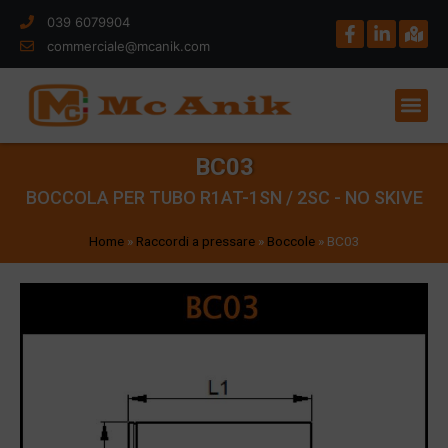
039 6079904
commerciale@mcanik.com
BC03
BOCCOLA PER TUBO R1AT-1SN / 2SC - NO SKIVE
Home
»
Raccordi a pressare
»
Boccole
»
BC03