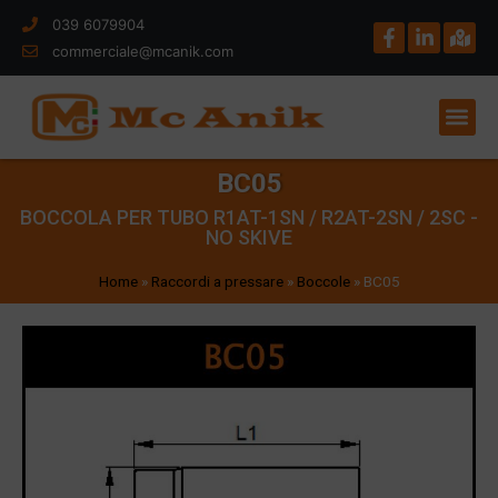
039 6079904
commerciale@mcanik.com
BC05
BOCCOLA PER TUBO R1AT-1SN / R2AT-2SN / 2SC -
NO SKIVE
Home
»
Raccordi a pressare
»
Boccole
»
BC05