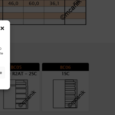
ID
nte
ze