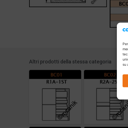
Per
mem
tec
uni
Altri prodotti della stessa categoria
su 