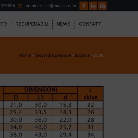
6079904
commerciale@mcanik.com
ATO
RECUPERABILI
NEWS
CONTATTI
Home
»
Raccordi a pressare
»
Boccole
»
BC09